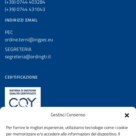
(+39) 0744 403284
(+39) 0744 431043
INDIRIZZI EMAIL
PEC
ordine.terni@ingpec.eu
SEGRETERIA
segreteria@ordingtr.it
CERTIFICAZIONE
Gestisci Consenso
Per fornire le migliori esperienze, utilizziamo tecnologie come i cookie
per memorizzare e/o accedere alle informazioni del dispositivo. Il