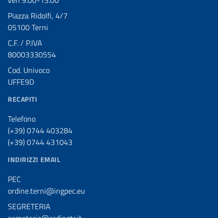
ven 9.00-13.00
Piazza Ridolfi, 4/7
05100 Terni
C.F. / P.IVA
80003330554
Cod. Univoco
UFFE9D
RECAPITI
Telefono
(+39) 0744 403284
(+39) 0744 431043
INDIRIZZI EMAIL
PEC
ordine.terni@ingpec.eu
SEGRETERIA