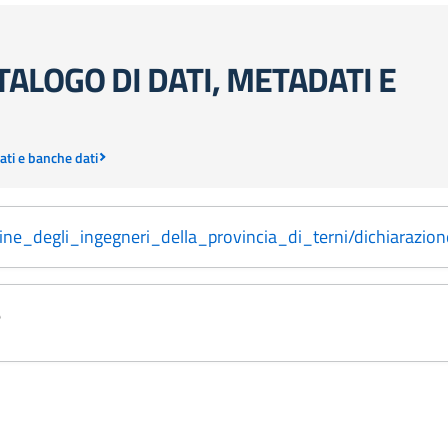
TALOGO DI DATI, METADATI E
dati e banche dati
dine_degli_ingegneri_della_provincia_di_terni/dichiarazion
6