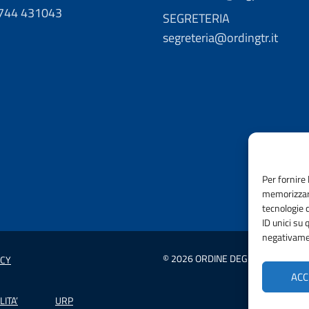
0744 431043
SEGRETERIA
segreteria@ordingtr.it
Per fornire 
memorizzare
tecnologie 
ID unici su 
negativamen
© 2026 ORDINE DEGLI INGEGNERI D
ICY
ACC
LITA’
URP