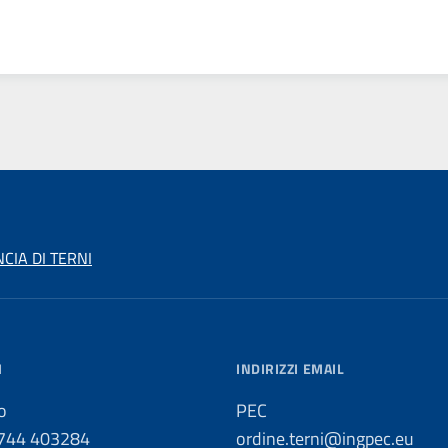
CIA DI TERNI
I
INDIRIZZI EMAIL
o
PEC
0744 403284
ordine.terni@ingpec.eu