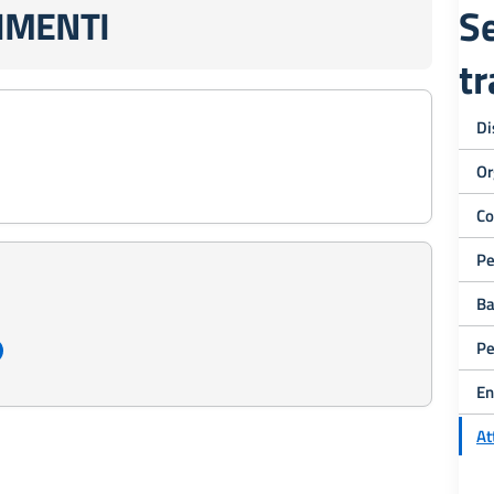
Se
DIMENTI
t
Di
Or
Co
Pe
Ba
Pe
En
At