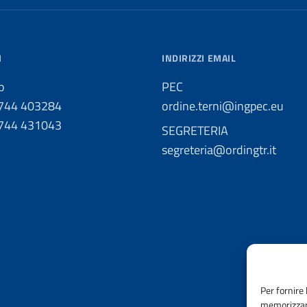
I
INDIRIZZI EMAIL
o
PEC
0744 403284
ordine.terni@ingpec.eu
0744 431043
SEGRETERIA
segreteria@ordingtr.it
Per fornire 
memorizzare