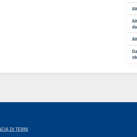
Al
Al
da
Al
Da
ob
CIA DI TERNI