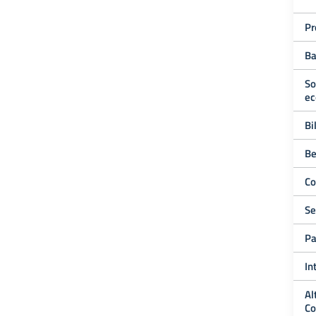
Pr
Ba
So
ec
Bi
Be
Co
Se
Pa
In
Al
Co