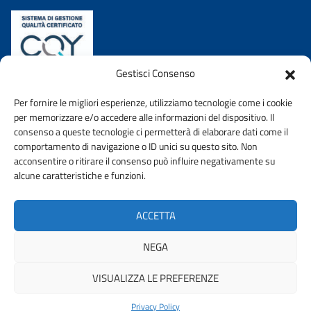
Gestisci Consenso
Per fornire le migliori esperienze, utilizziamo tecnologie come i cookie
per memorizzare e/o accedere alle informazioni del dispositivo. Il
consenso a queste tecnologie ci permetterà di elaborare dati come il
comportamento di navigazione o ID unici su questo sito. Non
acconsentire o ritirare il consenso può influire negativamente su
AMMINISTRAZIONE TRASPARENTE
PRIVACY POLICY
alcune caratteristiche e funzioni.
WHISTLEBLOWING
DICHIARAZIONE DI ACCESSIBIILITA’
ACCETTA
URP
NEGA
VISUALIZZA LE PREFERENZE
© 2026 ORDINE DEGLI INGEGNERI DELLA PROVINCIA DI TERNI |
FONDAZIONE CNI
Privacy Policy