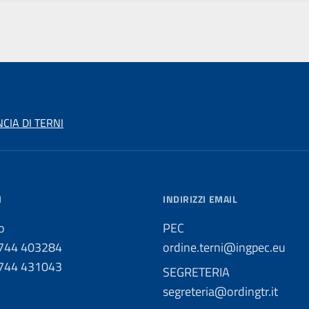
CIA DI TERNI
I
INDIRIZZI EMAIL
o
PEC
0744 403284
ordine.terni@ingpec.eu
0744 431043
SEGRETERIA
segreteria@ordingtr.it