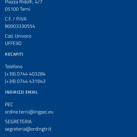
Piazza Ridolfi, 4/7
05100 Terni
C.F. / P.IVA
80003330554
Cod. Univoco
UFFE9D
RECAPITI
Telefono
(+39) 0744 403284
(+39) 0744 431043
INDIRIZZI EMAIL
PEC
ordine.terni@ingpec.eu
SEGRETERIA
segreteria@ordingtr.it