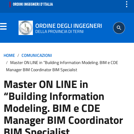
⋮
ORDINE DEGLI INGEGNERI
DELLA PROVINCIA DI TERNI
ORDINE
HOME
COMUNICAZIONI
Master ON LINE in “Building Information Modeling. BIM e CDE
SEGRETERIA
Manager BIM Coordinator BIM Specialist
Master ON LINE in
ISCRITTO
“Building Information
PROFESSIONE
Modeling. BIM e CDE
Manager BIM Coordinator
AGGIORNAMENTO PROFESSIONALE
BIM Specialist