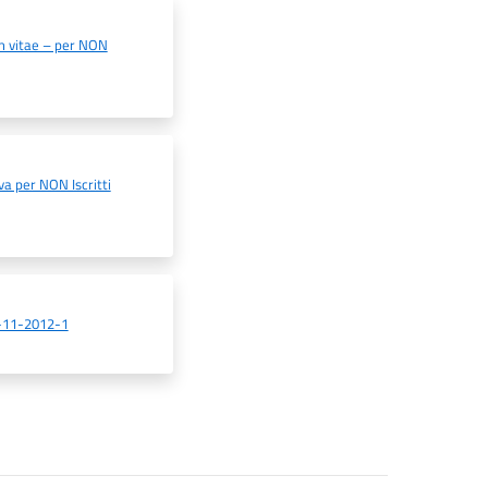
m vitae – per NON
a per NON Iscritti
0-11-2012-1