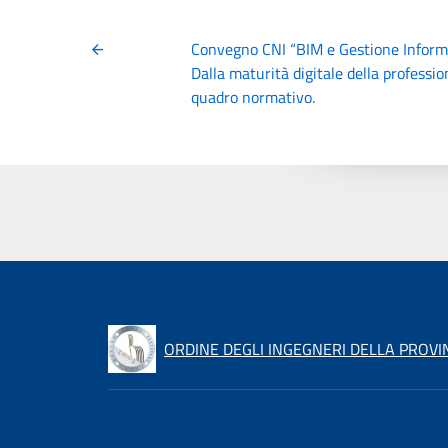
Convegno CNI “BIM e Gestione Informa
Dalla maturità digitale della professio
quadro normativo.
ORDINE DEGLI INGEGNERI DELLA PROVIN