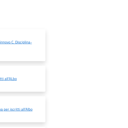
nnovo C. Disciplina-
ti all’ALbo
per iscritti all’Albo