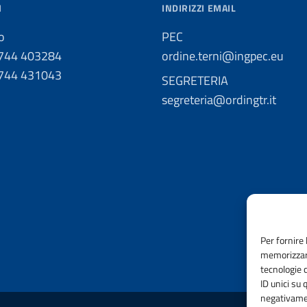
I
INDIRIZZI EMAIL
o
PEC
0744 403284
ordine.terni@ingpec.eu
0744 431043
SEGRETERIA
segreteria@ordingtr.it
Per fornire 
memorizzare
tecnologie 
ID unici su 
negativamen