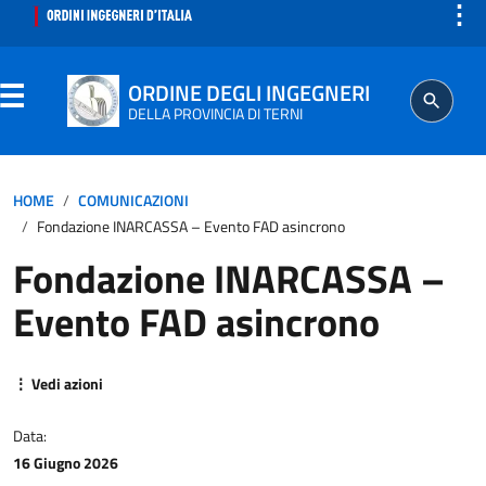
⋮
ORDINE DEGLI INGEGNERI
DELLA PROVINCIA DI TERNI
ORDINE
HOME
COMUNICAZIONI
Fondazione INARCASSA – Evento FAD asincrono
SEGRETERIA
Fondazione INARCASSA –
Evento FAD asincrono
ISCRITTO
PROFESSIONE
⋮ Vedi azioni
AGGIORNAMENTO PROFESSIONALE
Data:
16 Giugno 2026