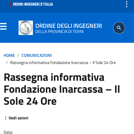
⋮
ORDINE DEGLI INGEGNERI
DELLA PROVINCIA DI TERNI
ORDINE
HOME
COMUNICAZIONI
Rassegna informativa Fondazione Inarcassa – Il Sole 24 Ore
SEGRETERIA
Rassegna informativa
Fondazione Inarcassa – Il
ISCRITTO
Sole 24 Ore
PROFESSIONE
⋮ Vedi azioni
AGGIORNAMENTO PROFESSIONALE
Data: