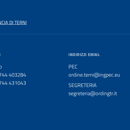
CIA DI TERNI
I
INDIRIZZI EMAIL
o
PEC
0744 403284
ordine.terni@ingpec.eu
0744 431043
SEGRETERIA
segreteria@ordingtr.it