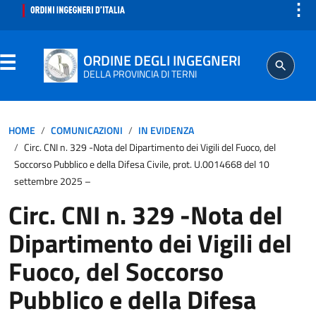
⋮
ORDINE DEGLI INGEGNERI
DELLA PROVINCIA DI TERNI
ORDINE
HOME
COMUNICAZIONI
IN EVIDENZA
Circ. CNI n. 329 -Nota del Dipartimento dei Vigili del Fuoco, del
SEGRETERIA
Soccorso Pubblico e della Difesa Civile, prot. U.0014668 del 10
settembre 2025 –
ISCRITTO
Circ. CNI n. 329 -Nota del
Dipartimento dei Vigili del
PROFESSIONE
Fuoco, del Soccorso
AGGIORNAMENTO PROFESSIONALE
Pubblico e della Difesa