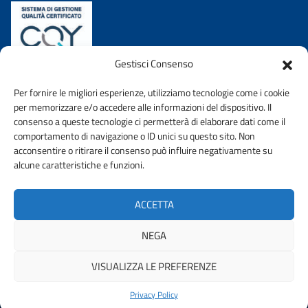
Gestisci Consenso
Per fornire le migliori esperienze, utilizziamo tecnologie come i cookie
per memorizzare e/o accedere alle informazioni del dispositivo. Il
consenso a queste tecnologie ci permetterà di elaborare dati come il
comportamento di navigazione o ID unici su questo sito. Non
acconsentire o ritirare il consenso può influire negativamente su
AMMINISTRAZIONE TRASPARENTE
PRIVACY POLICY
alcune caratteristiche e funzioni.
WHISTLEBLOWING
DICHIARAZIONE DI ACCESSIBIILITA’
ACCETTA
URP
NEGA
VISUALIZZA LE PREFERENZE
© 2026 ORDINE DEGLI INGEGNERI DELLA PROVINCIA DI TERNI |
FONDAZIONE CNI
Privacy Policy