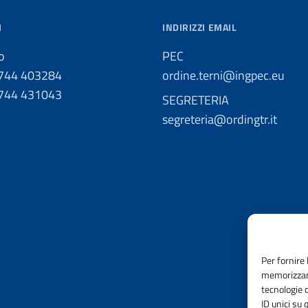
I
INDIRIZZI EMAIL
o
PEC
0744 403284
ordine.terni@ingpec.eu
0744 431043
SEGRETERIA
segreteria@ordingtr.it
Per fornire 
memorizzare
tecnologie 
ID unici su 