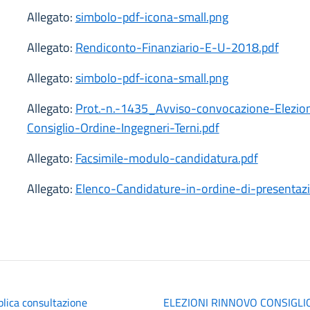
Allegato:
simbolo-pdf-icona-small.png
Allegato:
Rendiconto-Finanziario-E-U-2018.pdf
Allegato:
simbolo-pdf-icona-small.png
Allegato:
Prot.-n.-1435_Avviso-convocazione-Elezion
Consiglio-Ordine-Ingegneri-Terni.pdf
Allegato:
Facsimile-modulo-candidatura.pdf
Allegato:
Elenco-Candidature-in-ordine-di-presentaz
lica consultazione
ELEZIONI RINNOVO CONSIGLI