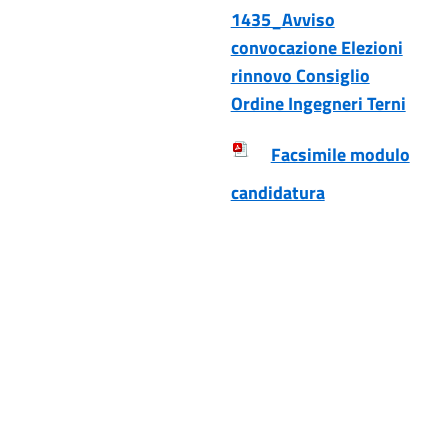
1435_Avviso
convocazione Elezioni
rinnovo Consiglio
Ordine Ingegneri Terni
Facsimile modulo
candidatura